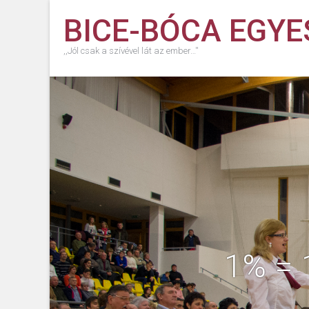
BICE-BÓCA EGYE
,,Jól csak a szívével lát az ember…''
1% =