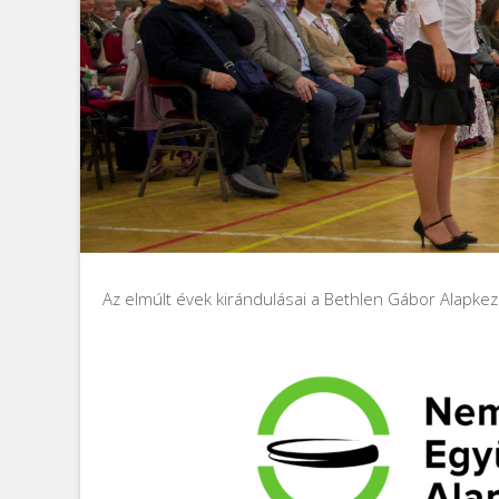
Az elmúlt évek kirándulásai a Bethlen Gábor Alapkez