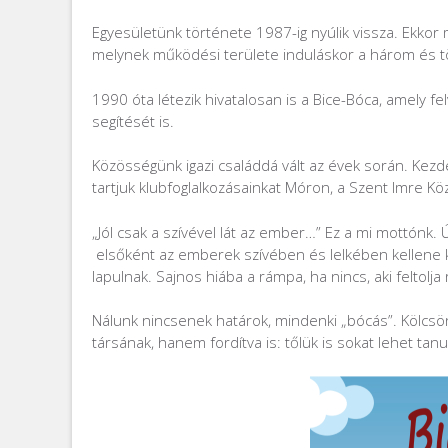
Egyesületünk története 1987-ig nyúlik vissza. Ekko
melynek működési területe induláskor a három és töb
1990 óta létezik hivatalosan is a Bice-Bóca, amely fe
segítését is.
Közösségünk igazi családdá vált az évek során. Kezd
tartjuk klubfoglalkozásainkat Móron, a Szent Imre K
„Jól csak a szívével lát az ember…” Ez a mi mottónk. 
elsőként az emberek szívében és lelkében kellene ke
lapulnak. Sajnos hiába a rámpa, ha nincs, aki feltolja r
Nálunk nincsenek határok, mindenki „bócás”. Kölcsön
társának, hanem fordítva is: tőlük is sokat lehet tan