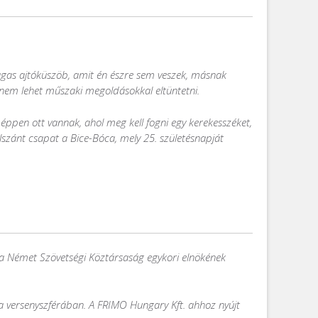
magas ajtóküszöb, amit én észre sem veszek, másnak
em lehet műszaki megoldásokkal eltüntetni.
éppen ott vannak, ahol meg kell fogni egy kerekesszéket,
lszánt csapat a Bice-Bóca, mely 25. születésnapját
, a Német Szövetségi Köztársaság egykori elnökének
a a versenyszférában. A FRIMO Hungary Kft. ahhoz nyújt