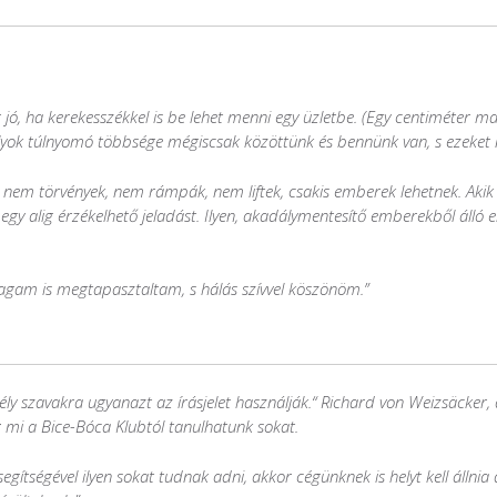
jó, ha kerekesszékkel is be lehet menni egy üzletbe. (Egy centiméter 
ok túlnyomó többsége mégiscsak közöttünk és bennünk van, s ezeket n
nem törvények, nem rámpák, nem liftek, csakis emberek lehetnek. Akik 
gy alig érzékelhető jeladást. Ilyen, akadálymentesítő emberekből álló e
agam is megtapasztaltam, s hálás szívvel köszönöm.”
sély szavakra ugyanazt az írásjelet használják.“ Richard von Weizsäcker
mi a Bice-Bóca Klubtól tanulhatunk sokat.
egítségével ilyen sokat tudnak adni, akkor cégünknek is helyt kell állni