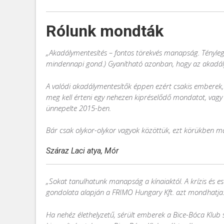
Rólunk mondták
„Akadálymentesítés – fontos törekvés manapság. Tényleg 
mindennapi gond.) Gyanítható azonban, hogy az akadály
A valódi akadálymentesítők éppen ezért csakis emberek, 
meg kell érteni egy nehezen kipréselődő mondatot, vagy e
ünnepelte 2015-ben.
Bár csak olykor-olykor vagyok közöttük, ezt körükben m
Száraz Laci atya, Mór
„Sokat tanulhatunk manapság a kínaiaktól. A krízis és e
gondolata alapján a FRIMO Hungary Kft. azt mondhatja: 
Ha nehéz élethelyzetű, sérült emberek a Bice-Bóca Klub s