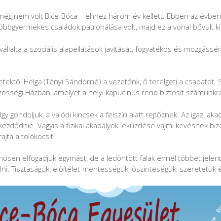
r még nem volt Bice-Bóca – ehhez három év kellett. Ebben az évbe
bgyermekes családok patronálása volt, majd ez a vonal bővült ki,
lvállalta a szociális alapellátások javítását, fogyatékos és mozgás
etektől Helga (Tényi Sándorné) a vezetőnk, ő terelgeti a csapatot
özösségi Házban, amelyet a helyi kapucinus rend biztosít számunkr
Úgy gondoljuk, a valódi kincsek a felszín alatt rejtőznek. Az igazi
zdődnie. Vagyis a fizikai akadályok leküzdése vajmi kevésnek bizo
ajta a tolókocsit.
ösen elfogadjuk egymást, de a ledöntött falak ennél többet jelen
ulni. Tisztaságuk, előítélet-mentességük, őszinteségük, szeretetük 