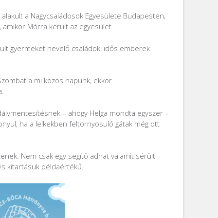
n alakult a Nagycsaládosok Egyesülete Budapesten,
 amikor Mórra került az egyesület.
sérült gyermeket nevelő családok, idős emberek
. Szombat a mi közös napunk, ekkor
a.
 akadálymentesítésnek – ahogy Helga mondta egyszer –
nyul, ha a lelkekben feltornyosuló gátak még ott
tenek. Nem csak egy segítő adhat valamit sérült
és kitartásuk példaértékű.