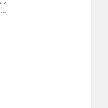
s jó
tak
inte,