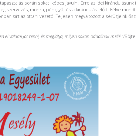
asztalás során sokat képes javulni. Erre az idei kirándulásunk i
teg szervezés, munka, pénzgyűjtés a kirándulás előtt. Félve mond
nban sírt az ottani vezető. Teljesen megváltozott a sérültjeink ősz
 el valami jót tenni, és meglátja, milyen sokan odaállnak mellé
.”/Böjte