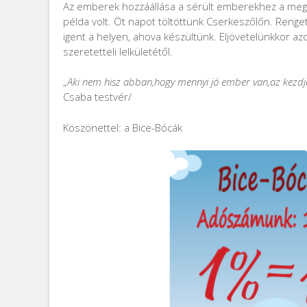
Az emberek hozzáállása a sérült emberekhez a megtap
példa volt. Öt napot töltöttünk Cserkeszőlőn. Renge
igent a helyen, ahova készültünk. Eljövetelünkkor azo
szeretetteli lelkületétől.
„
Aki nem hisz abban,hogy mennyi jó ember van,az kezdjen
Csaba testvér/
Köszönettel: a Bice-Bócák