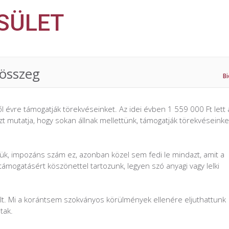
SÜLET
 összeg
Bi
évre támogatják törekvéseinket. Az idei évben 1 559 000 Ft lett 
zt mutatja, hogy sokan állnak mellettünk, támogatják törekvéseinke
ük, impozáns szám ez, azonban közel sem fedi le mindazt, amit a
mogatásért köszönettel tartozunk, legyen szó anyagi vagy lelki
lt. Mi a korántsem szokványos körülmények ellenére eljuthattunk
tak.