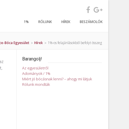
1%
RÓLUNK
HÍREK
BESZÁMOLÓK
ce-Bóca Egyesület
Hírek
1%-os felajánlásokból befolyt összeg
>
>
Barangolj!
az
t,
Az egyesületről
Adományok / 1%
Miért jó bócásnak lenni? – ahogy mi látjuk
Rólunk mondták