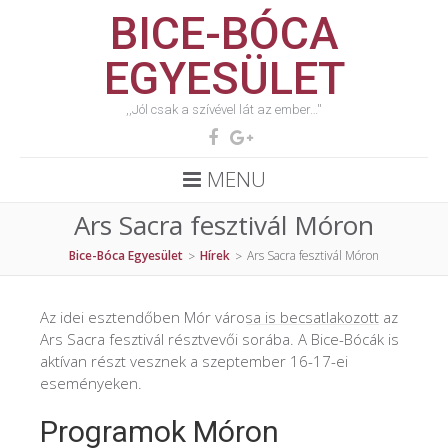
BICE-BÓCA
EGYESÜLET
,,Jól csak a szívével lát az ember…''
MENU
Ars Sacra fesztivál Móron
Bice-Bóca Egyesület
Hírek
Ars Sacra fesztivál Móron
>
>
Az idei esztendőben Mór városa is becsatlakozott az
Ars Sacra fesztivál résztvevői sorába. A Bice-Bócák is
aktívan részt vesznek a szeptember 16-17-ei
eseményeken.
Programok Móron