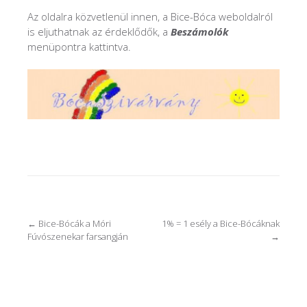
Az oldalra közvetlenül innen, a Bice-Bóca weboldalról
is eljuthatnak az érdeklődők, a
Beszámolók
menüpontra kattintva.
Post
←
Bice-Bócák a Móri
1% = 1 esély a Bice-Bócáknak
Fúvószenekar farsangján
→
navigation