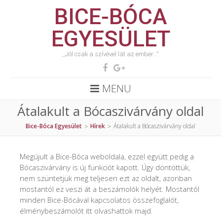
BICE-BÓCA
EGYESÜLET
,,Jól csak a szívével lát az ember…''
MENU
Átalakult a Bócaszivárvány oldal
Bice-Bóca Egyesület
Hírek
Átalakult a Bócaszivárvány oldal
>
>
Megújult a Bice-Bóca weboldala, ezzel együtt pedig a
Bócaszivárvány is új funkciót kapott. Úgy döntöttük,
nem szüntetjük meg teljesen ezt az oldalt, azonban
mostantól ez veszi át a beszámolók helyét. Mostantól
minden Bice-Bócával kapcsolatos összefoglalót,
élménybeszámolót itt olvashattok majd.