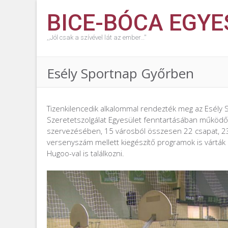
BICE-BÓCA EGYE
,,Jól csak a szívével lát az ember…''
Esély Sportnap Győrben
Tizenkilencedik alkalommal rendezték meg az Esély
Szeretetszolgálat Egyesület fenntartásában működ
szervezésében, 15 városból összesen 22 csapat, 23
versenyszám mellett kiegészítő programok is várták a
Hugoo-val is találkozni.