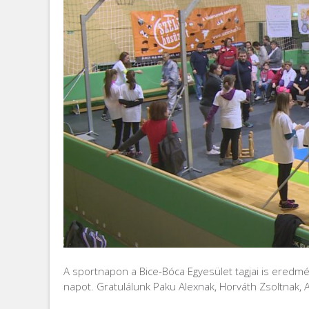
A sportnapon a Bice-Bóca Egyesület tagjai is ered
napot. Gratulálunk Paku Alexnak, Horváth Zsoltnak, A