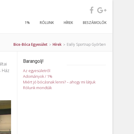
1%
RÓLUNK
HÍREK
BESZÁMOLÓK
Bice-Bóca Egyesület
Hírek
Esély Sportnap Győrben
>
>
Barangolj!
ltai
s Ház
Az egyesületről
Adományok / 1%
Miért jó bócásnak lenni? – ahogy mi látjuk
Rólunk mondták