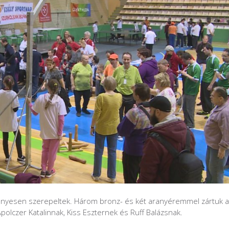
ményesen szerepeltek. Három bronz- és két aranyéremmel zártuk a
polczer Katalinnak, Kiss Eszternek és Ruff Balázsnak.