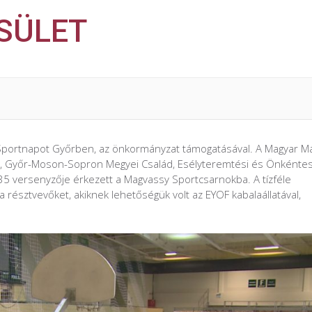
SÜLET
 Sportnapot Győrben, az önkormányzat támogatásával. A Magyar Má
ő, Győr-Moson-Sopron Megyei Család, Esélyteremtési és Önkénte
5 versenyzője érkezett a Magvassy Sportcsarnokba. A tízféle
 résztvevőket, akiknek lehetőségük volt az EYOF kabalaállatával,