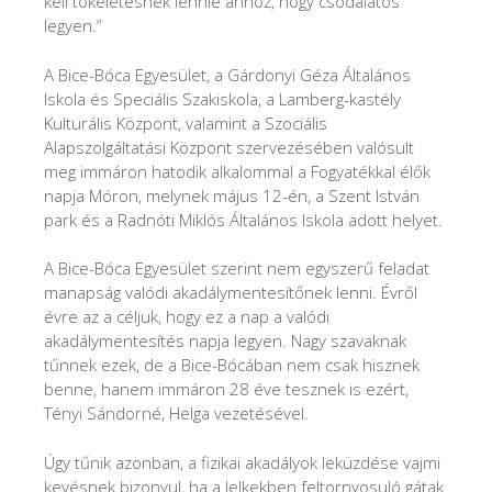
kell tökéletesnek lennie ahhoz, hogy csodálatos
legyen.”
A Bice-Bóca Egyesület, a Gárdonyi Géza Általános
Iskola és Speciális Szakiskola, a Lamberg-kastély
Kulturális Központ, valamint a Szociális
Alapszolgáltatási Központ szervezésében valósult
meg immáron hatodik alkalommal a Fogyatékkal élők
napja Móron, melynek május 12-én, a Szent István
park és a Radnóti Miklós Általános Iskola adott helyet.
A Bice-Bóca Egyesület szerint nem egyszerű feladat
manapság valódi akadálymentesítőnek lenni. Évről
évre az a céljuk, hogy ez a nap a valódi
akadálymentesítés napja legyen. Nagy szavaknak
tűnnek ezek, de a Bice-Bócában nem csak hisznek
benne, hanem immáron 28 éve tesznek is ezért,
Tényi Sándorné, Helga vezetésével.
Úgy tűnik azonban, a fizikai akadályok leküzdése vajmi
kevésnek bizonyul, ha a lelkekben feltornyosuló gátak