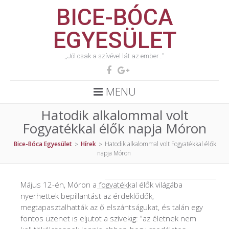
BICE-BÓCA
EGYESÜLET
,,Jól csak a szívével lát az ember…''
MENU
Hatodik alkalommal volt
Fogyatékkal élők napja Móron
Bice-Bóca Egyesület
Hírek
Hatodik alkalommal volt Fogyatékkal élők
>
>
napja Móron
Május 12-én, Móron a fogyatékkal élők világába
nyerhettek bepillantást az érdeklődők,
megtapasztalhatták az ő elszántságukat, és talán egy
fontos üzenet is eljutot a szívekig: ‎”az életnek nem