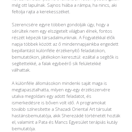
még ott lapulnak. Sajnos hiába a rámpa, ha nincs, aki
feltolja rajta a kerekesszéket.
Szerencsére egyre többen gondolják úgy, hogy a
sérültek nem egy elszigetelt világban élnek, fontos
részét képezik társadalmunknak. A Fogyatékkal élők
napja többek között az ő mindennapjainkba engedett
bepillantást különféle érzékenyítő feladatokon,
bemutatókon, játékokon keresztül: ezáltal a segítők is
segítettekké, a falak egybeérő sík felületekké
válhattak.
A különféle állomásokon mindenki saját maga is
megtapasztalhatta, milyen egy-egy érzékszervére
utalva megoldani egy adott feladatot, és
ismerkedésre is bőven volt idő. A programokat
tovább színesítette a Shazadi Oriental Art társulat
hastánsbemutatója, akik Sherezádé történetét hozták
el, valamint a Pata és Mancs Egyesület terápiás kutáy
bemutatója.