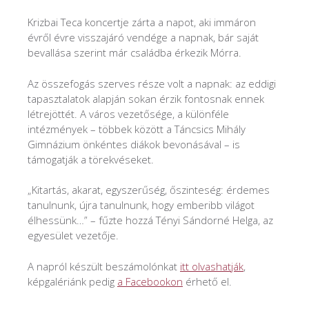
Krizbai Teca koncertje zárta a napot, aki immáron
évről évre visszajáró vendége a napnak, bár saját
bevallása szerint már családba érkezik Mórra.
Az összefogás szerves része volt a napnak: az eddigi
tapasztalatok alapján sokan érzik fontosnak ennek
létrejöttét. A város vezetősége, a különféle
intézmények – többek között a Táncsics Mihály
Gimnázium önkéntes diákok bevonásával – is
támogatják a törekvéseket.
„Kitartás, akarat, egyszerűség, őszinteség: érdemes
tanulnunk, újra tanulnunk, hogy emberibb világot
élhessünk…” – fűzte hozzá Tényi Sándorné Helga, az
egyesület vezetője.
A napról készült beszámolónkat
itt olvashatják
,
képgalériánk pedig
a Facebookon
érhető el.